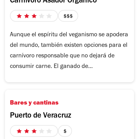
Carnívoro Asador Orgánico
3
precio
de
3
5
de
Aunque el espíritu del veganismo se apodera
estrellas
4
del mundo, también existen opciones para el
carnívoro responsable que no dejará de
consumir carne. El ganado de...
Bares y cantinas
Puerto de Veracruz
3
precio