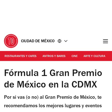
Ir
Ir
al
al
contenido
pie
de
página
CIUDAD DE MÉXICO
RESTAURANTES Y CAFES
ANTROS Y BARES
CINE
ARTE Y CULTURA
Foto: Victor Santacruz
Fórmula 1 Gran Premio
de México en la CDMX
Por si vas (o no) al Gran Premio de México, te
recomendamos los mejores lugares y eventos