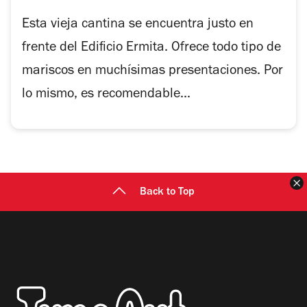
de
1
5
de
Esta vieja cantina se encuentra justo en
estrellas
4
frente del Edificio Ermita. Ofrece todo tipo de
mariscos en muchísimas presentaciones. Por
lo mismo, es recomendable...
C
Back to Top