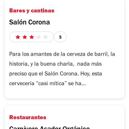
Bares y cantinas
Salón Corona
3
precio
de
1
5
de
Para los amantes de la cerveza de barril, la
estrellas
4
historia, y la buena charla, nada más
preciso que el Salón Corona. Hoy, esta
cervecería “casi mítica” se ha...
Restaurantes