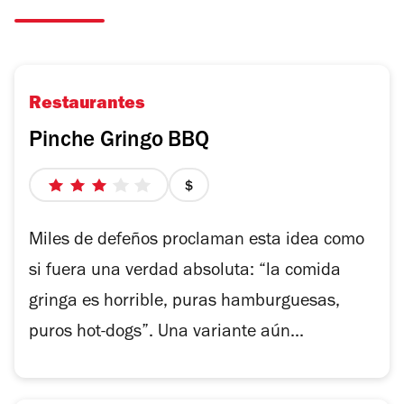
Restaurantes
Pinche Gringo BBQ
3
precio
de
1
5
de
Miles de defeños proclaman esta idea como
estrellas
4
si fuera una verdad absoluta: “la comida
gringa es horrible, puras hamburguesas,
puros hot-dogs”. Una variante aún...