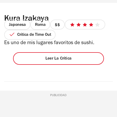
Kura Izakaya
Japonesa
Roma
precio
4
2
de
Crítica de Time Out
de
5
Es uno de mis lugares favoritos de sushi.
4
estrellas
Leer La Crítica
PUBLICIDAD