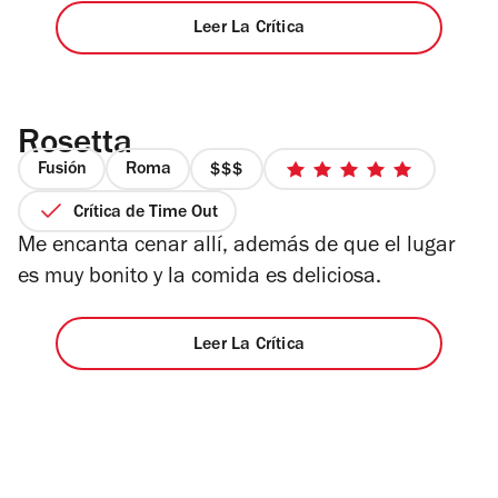
Leer La Crítica
Rosetta
Fusión
Roma
precio
5
3
de
Crítica de Time Out
de
5
Me encanta cenar allí, además de que el lugar
4
estrellas
es muy bonito y la comida es deliciosa.
Leer La Crítica