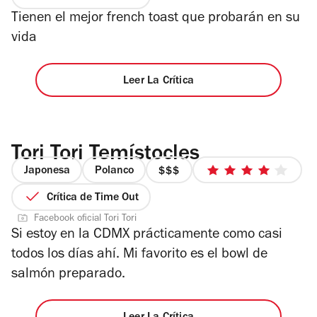
de
5
Tienen el mejor french toast que probarán en su
4
estrellas
vida
Leer La Crítica
Tori Tori Temístocles
Japonesa
Polanco
precio
4
3
de
Crítica de Time Out
de
5
Facebook oficial Tori Tori
4
estrellas
Si estoy en la CDMX prácticamente como casi
todos los días ahí. Mi favorito es el bowl de
salmón preparado.