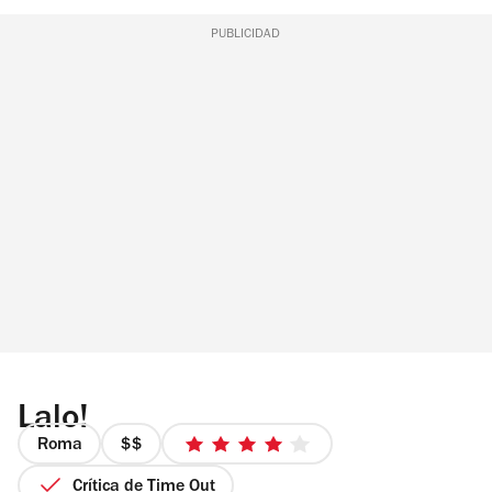
PUBLICIDAD
Lalo!
Roma
precio
4
2
de
Crítica de Time Out