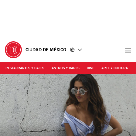
Ir
Ir
al
al
contenido
pie
de
página
CIUDAD DE MÉXICO
RESTAURANTES Y CAFES
ANTROS Y BARES
CINE
ARTE Y CULTURA