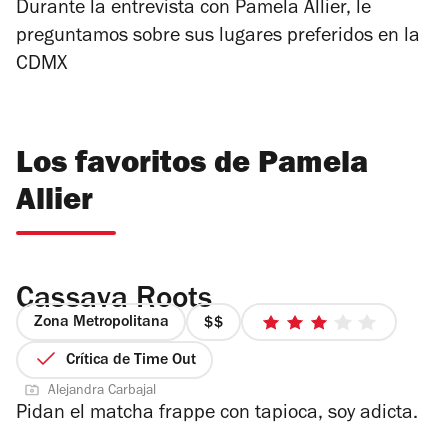
Durante la entrevista con Pamela Allier, le
preguntamos sobre sus lugares preferidos en la
CDMX
Los favoritos de Pamela
Allier
Cassava Roots
Zona Metropolitana
precio
3
2
de
Crítica de Time Out
de
5
Alejandra Carbajal
4
estrellas
Pidan el matcha frappe con tapioca, soy adicta.