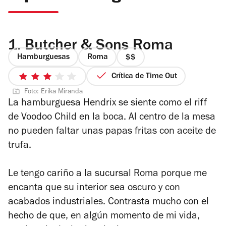
1.
Butcher & Sons Roma
Hamburguesas
Roma
precio
2
Crítica de Time Out
3
de
Foto: Erika Miranda
de
4
La hamburguesa Hendrix se siente como el riff
5
de Voodoo Child en la boca. Al centro de la mesa
estrellas
no pueden faltar unas papas fritas con aceite de
trufa.
Le tengo cariño a la sucursal Roma porque me
encanta que su interior sea oscuro y con
acabados industriales. Contrasta mucho con el
hecho de que, en algún momento de mi vida,