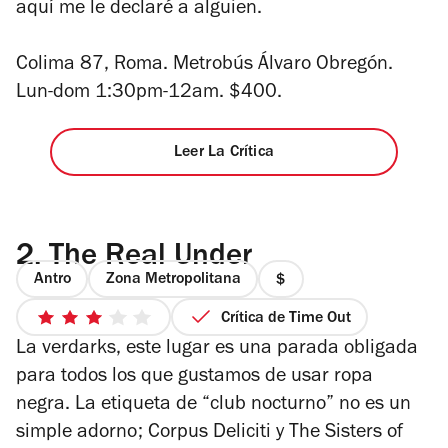
aquí me le declaré a alguien.
Colima 87, Roma. Metrobús Álvaro Obregón.
Lun-dom 1:30pm-12am. $400.
Leer La Crítica
2.
The Real Under
Antro
Zona Metropolitana
precio
1
Crítica de Time Out
3
de
La verdarks, este lugar es una parada obligada
de
4
5
para todos los que gustamos de usar ropa
estrellas
negra. La etiqueta de “club nocturno” no es un
simple adorno; Corpus Deliciti y The Sisters of