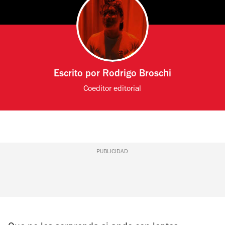
Escrito por
Rodrigo Broschi
Coeditor editorial
PUBLICIDAD