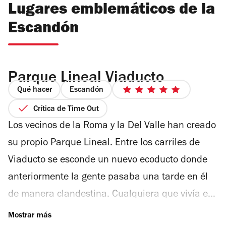
Lugares emblemáticos de la
Escandón
Parque Lineal Viaducto
Qué hacer
Escandón
5
de
Crítica de Time Out
5
Los vecinos de la Roma y la Del Valle han creado
estrellas
su propio Parque Lineal. Entre los carriles de
Viaducto se esconde un nuevo ecoducto donde
anteriormente la gente pasaba una tarde en él
de manera clandestina. Cualquiera que vivía en
esta zona, sabía que para llegar a aquel pasillo