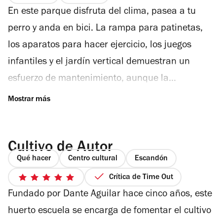
En este parque disfruta del clima, pasea a tu
perro y anda en bici. La rampa para patinetas,
los aparatos para hacer ejercicio, los juegos
infantiles y el jardín vertical demuestran un
esfuerzo de mantenimiento, aunque la
eliminación de la calle entre el jardín y el
próximo estacionamiento del mercado ha
provocado un hacinamiento de basura que
Cultivo de Autor
demerita la experiencia. En su plataforma para
Qué hacer
Centro cultural
Escandón
skaters nunca falta un grupo de adolescentes
Crítica de Time Out
azotando la tabla, mientras a unos metros
5
Fundado por Dante Aguilar hace cinco años, este
de
señoras jubiladas hacen aerobics (sí, como en
5
huerto escuela se encarga de fomentar el cultivo
los noventa) o manualidades. En el Faro del
estrellas