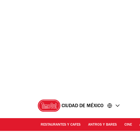
Ir
Ir
al
al
contenido
pie
de
página
CIUDAD DE MÉXICO
RESTAURANTES Y CAFES
ANTROS Y BARES
CINE