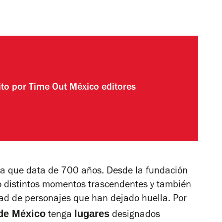
ito por
Time Out México editores
oria que data de 700 años. Desde la fundación
o distintos momentos trascendentes y también
dad de personajes que han dejado huella. Por
de México
lugares
tenga
designados