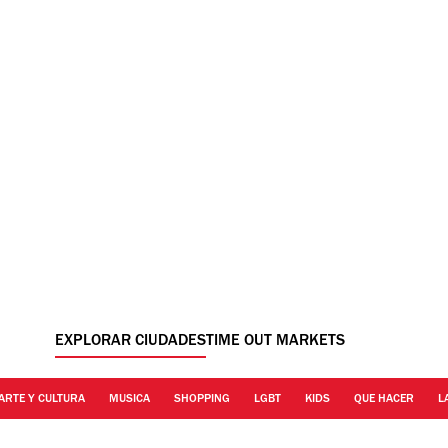
EXPLORAR CIUDADES
TIME OUT MARKETS
ARTE Y CULTURA
MUSICA
SHOPPING
LGBT
KIDS
QUE HACER
L