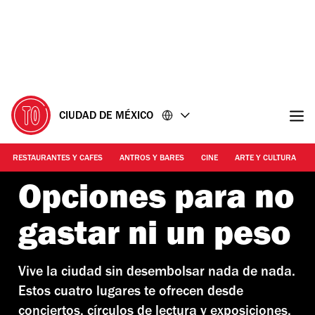
Ir
Ir
al
al
contenido
pie
de
página
CIUDAD DE MÉXICO
RESTAURANTES Y CAFES
ANTROS Y BARES
CINE
ARTE Y CULTURA
Opciones para no
gastar ni un peso
Vive la ciudad sin desembolsar nada de nada.
Estos cuatro lugares te ofrecen desde
conciertos, círculos de lectura y exposiciones,