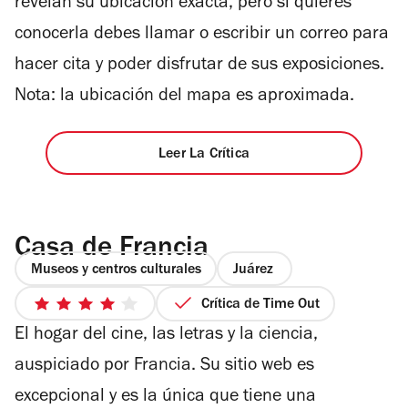
revelan su ubicación exacta, pero si quieres
conocerla debes llamar o escribir un correo para
hacer cita y poder disfrutar de sus exposiciones.
Nota: la ubicación del mapa es aproximada.
Leer La Crítica
Casa de Francia
Museos y centros culturales
Juárez
Crítica de Time Out
4
El hogar del cine, las letras y la ciencia,
de
5
auspiciado por Francia. Su sitio web es
estrellas
excepcional y es la única que tiene una