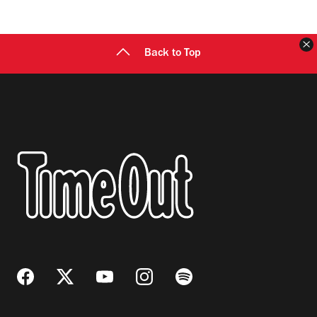
C
Back to Top