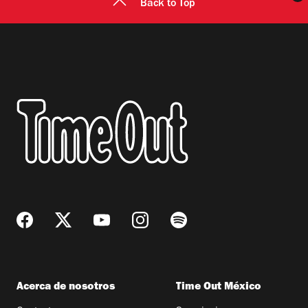
Back to Top
Acerca de nosotros
Time Out México