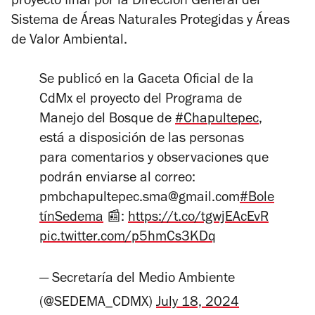
proyecto final por la Dirección General del
Sistema de Áreas Naturales Protegidas y Áreas
de Valor Ambiental.
Se publicó en la Gaceta Oficial de la
CdMx el proyecto del Programa de
Manejo del Bosque de
#Chapultepec
,
está a disposición de las personas
para comentarios y observaciones que
podrán enviarse al correo:
pmbchapultepec.sma@gmail.com
#Bole
tínSedema
📰:
https://t.co/tgwjEAcEvR
pic.twitter.com/p5hmCs3KDq
— Secretaría del Medio Ambiente
(@SEDEMA_CDMX)
July 18, 2024