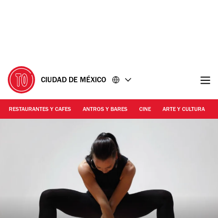
Ir
Ir
al
al
contenido
pie
de
página
CIUDAD DE MÉXICO
RESTAURANTES Y CAFES
ANTROS Y BARES
CINE
ARTE Y CULTURA