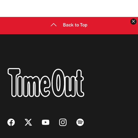
C
Back to Top