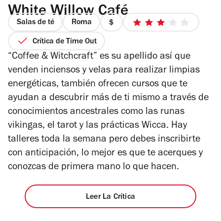
White Willow Café
Salas de té
Roma
precio
3
1
de
Crítica de Time Out
de
5
“Coffee & Witchcraft” es su apellido así que
4
estrellas
venden inciensos y velas para realizar limpias
energéticas, también ofrecen cursos que te
ayudan a descubrir más de ti mismo a través de
conocimientos ancestrales como las runas
vikingas, el tarot y las prácticas Wicca. Hay
talleres toda la semana pero debes inscribirte
con anticipación, lo mejor es que te acerques y
conozcas de primera mano lo que hacen.
Leer La Crítica