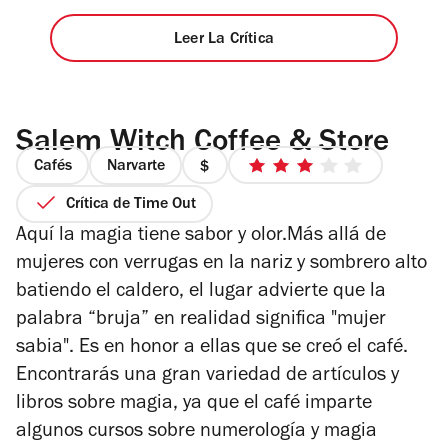
Leer La Crítica
Salem Witch Coffee & Store
Cafés
Narvarte
precio
3
1
de
Crítica de Time Out
de
5
Aquí la magia tiene sabor y olor.Más allá de
4
estrellas
mujeres con verrugas en la nariz y sombrero alto
batiendo el caldero, el lugar advierte que la
palabra “bruja” en realidad significa "mujer
sabia". Es en honor a ellas que se creó el café.
Encontrarás una gran variedad de artículos y
libros sobre magia, ya que el café imparte
algunos cursos sobre numerología y magia