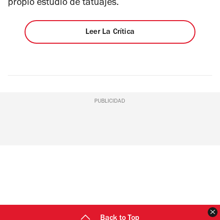
propio estudio de tatuajes.
Leer La Crítica
PUBLICIDAD
C
Back to Top