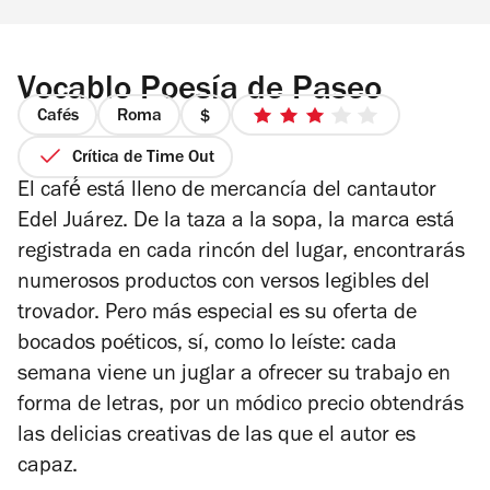
Vocablo Poesía de Paseo
Cafés
Roma
precio
3
1
de
Crítica de Time Out
de
5
El café́ está lleno de mercancía del cantautor
4
estrellas
Edel Juárez. De la taza a la sopa, la marca está
registrada en cada rincón del lugar, encontrarás
numerosos productos con versos legibles del
trovador. Pero más especial es su oferta de
bocados poéticos, sí, como lo leíste: cada
semana viene un juglar a ofrecer su trabajo en
forma de letras, por un módico precio obtendrás
las delicias creativas de las que el autor es
capaz.