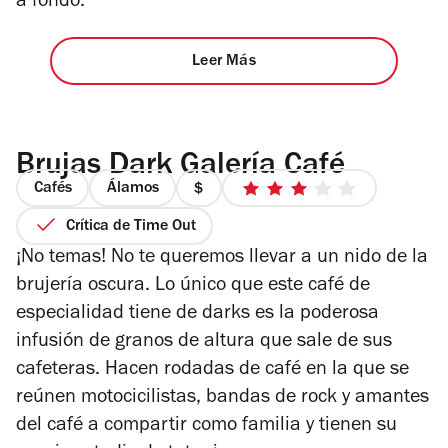
a fondo.
Leer Más
Brujas Dark Galería Café
Cafés
Álamos
precio
3
1
de
Crítica de Time Out
de
5
¡No temas! No te queremos llevar a un nido de la
4
estrellas
brujería oscura. Lo único que este café de
especialidad tiene de darks es la poderosa
infusión de granos de altura que sale de sus
cafeteras. Hacen r
odadas de café en la que se
reúnen motocicilistas, bandas de rock y amantes
del café a compartir como familia y tienen su