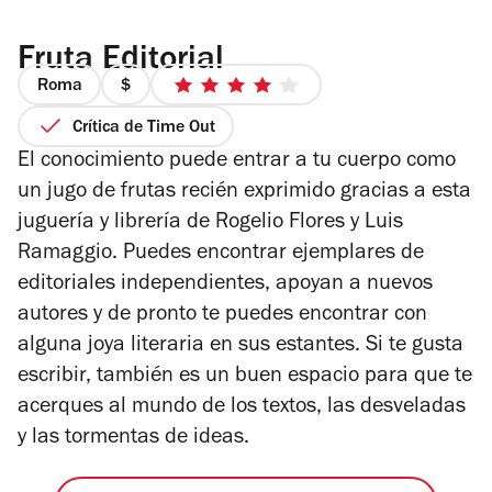
Fruta Editorial
Roma
precio
4
1
de
Crítica de Time Out
de
5
El conocimiento puede entrar a tu cuerpo como
4
estrellas
un jugo de frutas recién exprimido gracias a esta
juguería y librería de Rogelio Flores y Luis
Ramaggio. Puedes encontrar ejemplares de
editoriales independientes, apoyan a nuevos
autores y de pronto te puedes encontrar con
alguna joya literaria en sus estantes. Si te gusta
escribir, también es un buen espacio para que te
acerques al mundo de los textos, las desveladas
y las tormentas de ideas.