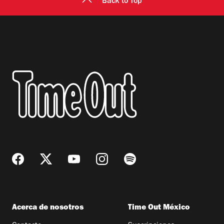
Back to Top
perfecto lo imagino ahí. Aquí es de preguntar
qué granos mexicanos hay disponibles y que el
barista encuentre el que se ajusta a tus gustos.
Probé un café corpulento de Guerrero en forma
de espresso, y un english muffin –especialidad–
madame, con huevo estrellado, jamón de pavo y
salsa de queso. Vaya, si el english muffin cuesta
55 y el exquisito café 28 pesos, me queda claro
que este café no quiere defender su postura con
precios Condechi, sino que será una certeza que
cada visita y producto que les compre tendrá voz
propia.
Acerca de nosotros
Time Out México