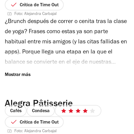
de
Crítica de Time Out
5
Foto: Alejandra Carbajal
estrellas
¿Brunch después de correr o cenita tras la clase
de yoga? Frases como estas ya son parte
habitual entre mis amigos (y las citas fallidas en
apps). Porque llega una etapa en la que el
balance se convierte en el eje de nuestras
conversaciones. Atrás quedaron los desvelos sin
sentido y los desayunos que solo llenaban el
estómago. Hoy queremos sentirnos mejor, vernos
Alegra Pâtisserie
mejor y nutrir nuestros vínculos. Disco Café
Cafés
Condesa
nace justo de esa necesidad: pasarla bien sin
4
de
Crítica de Time Out
dejar de cuidarnos. Es parte de una nueva
5
Foto: Alejandra Carbajal
generación de lugares que saben que el tiempo