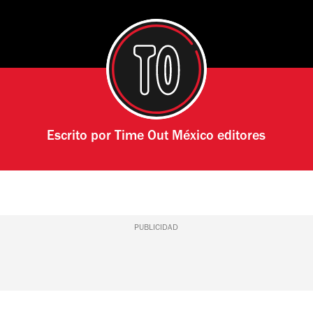
Escrito por
Time Out México editores
PUBLICIDAD