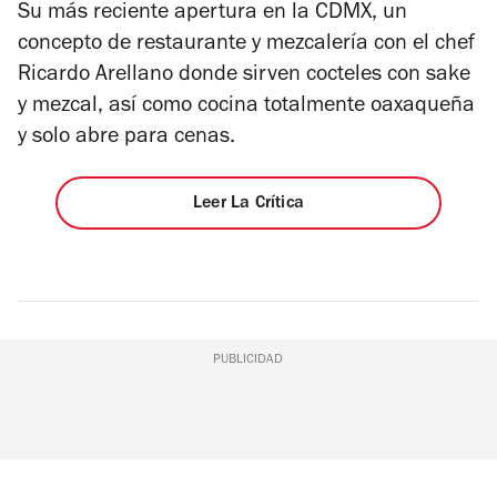
de
5
S
u más reciente apertura en la CDMX, un
4
estrellas
concepto
de restaurante y mezcalería con el chef
Ricardo Arellano donde sirven cocteles con sake
y mezcal, así como cocina totalmente oaxaqueña
y solo abre para cenas.
Leer La Crítica
PUBLICIDAD