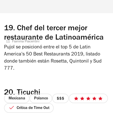
19.
Chef del tercer mejor
restaurante de Latinoamérica
Fiamma Piacentini
Pujol se posicionó entre el top 5 de Latin
America's 50 Best Restaurants 2019, listado
donde también están Rosetta, Quintonil y Sud
777.
20.
Ticuchi
Mexicana
Polanco
precio
5
3
de
Crítica de Time Out