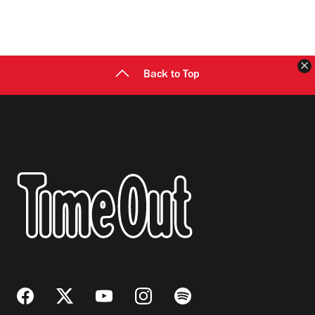
C
Back to Top