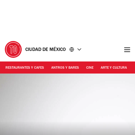
Ir
Ir
al
al
contenido
pie
de
página
CIUDAD DE MÉXICO
RESTAURANTES Y CAFES
ANTROS Y BARES
CINE
ARTE Y CULTURA