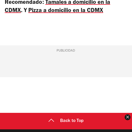
Recomendado:
Tamales a domicilio en la
CDMX
. Y
Pizza a domicilio en la CDMX
PUBLICIDAD
C
Back to Top