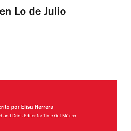
en Lo de Julio
crito por
Elisa Herrera
d and Drink Editor for Time Out México