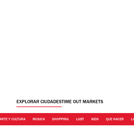
EXPLORAR CIUDADES
TIME OUT MARKETS
ARTE Y CULTURA
MUSICA
SHOPPING
LGBT
KIDS
QUE HACER
L