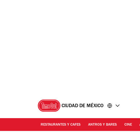
Ir
Ir
al
al
contenido
pie
de
página
CIUDAD DE MÉXICO
RESTAURANTES Y CAFES
ANTROS Y BARES
CINE