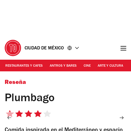
Ir
Ir
al
al
contenido
pie
de
página
CIUDAD DE MÉXICO
RESTAURANTES Y CAFES
ANTROS Y BARES
CINE
ARTE Y CULTURA
Foto: cortesía
Reseña
Plumbago
4
de
Comida inspirada en el Mediterráneo y espacio
5