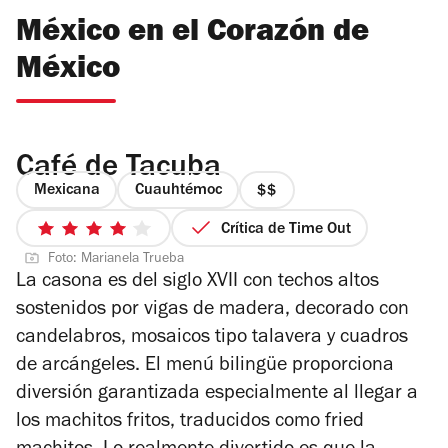
México en el Corazón de
México
Café de Tacuba
Mexicana
Cuauhtémoc
precio
2
Crítica de Time Out
4
de
Foto: Marianela Trueba
de
4
La casona es del siglo XVII con techos altos
5
sostenidos por vigas de madera, decorado con
estrellas
candelabros, mosaicos tipo talavera y cuadros
de arcángeles. El menú bilingüe proporciona
diversión garantizada especialmente al llegar a
los machitos fritos, traducidos como fried