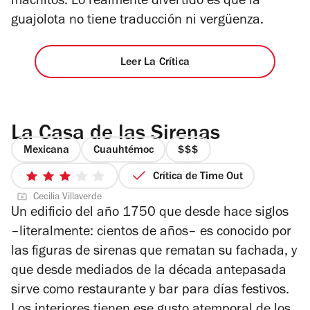
machitos. Lo realmente divertido es que la
guajolota no tiene traducción ni vergüenza.
Leer La Crítica
La Casa de las Sirenas
Mexicana
Cuauhtémoc
precio
3
Crítica de Time Out
3
de
Cecilia Villaverde
de
4
Un edificio del año 1750 que desde hace siglos
5
–literalmente: cientos de años– es conocido por
estrellas
las figuras de sirenas que rematan su fachada, y
que desde mediados de la década antepasada
sirve como restaurante y bar para días festivos.