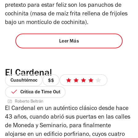
pretexto para estar feliz son los panuchos de
cochinita (masa de maíz frita rellena de frijoles
bajo un montículo de cochinita).
Leer Más
El Cardenal
Cuauhtémoc
precio
4
2
de
Crítica de Time Out
de
5
Roberto Beltrán
4
estrellas
El Cardenal en un auténtico clásico desde hace
43 años, cuando abrió sus puertas en las calles
de Moneda y Seminario, para finalmente
alojarse en un edificio porfiriano, cuyos cuatro