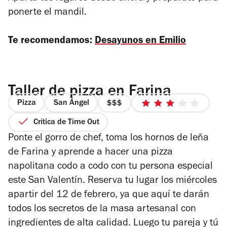
ponerte el mandil.
Te recomendamos:
Desayunos en Emilio
Taller de pizza en Farina
Pizza
San Ángel
precio
3
3
de
Crítica de Time Out
de
5
Ponte el gorro de chef, toma los hornos de leña
4
estrellas
de Farina y aprende a hacer una pizza
napolitana codo a codo con tu persona especial
este San Valentín. Reserva tu lugar los miércoles
apartir del 12 de febrero, ya que aquí te darán
todos los secretos de la masa artesanal con
ingredientes de alta calidad. Luego tu pareja y tú