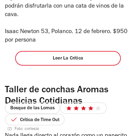
podrán disfrutarla con una cata de vinos de la
cava.
Isaac Newton 53, Polanco. 12 de febrero. $950
por persona
Leer La Crítica
Taller de conchas Aromas
Delicias Cotidianas
Bosque de las Lomas
4
de
Crítica de Time Out
5
Foto: cortesía
estrellas