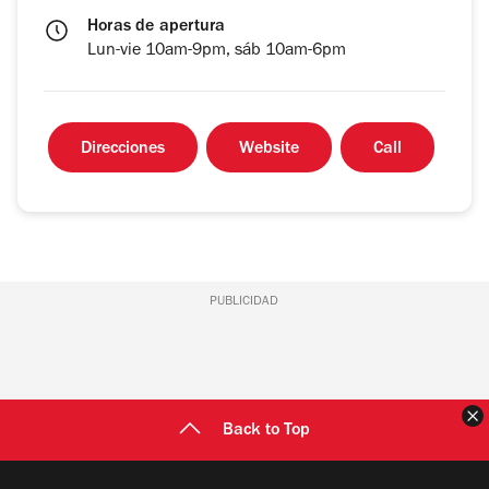
Horas de apertura
Lun-vie 10am-9pm, sáb 10am-6pm
Direcciones
Website
Call
PUBLICIDAD
C
Back to Top