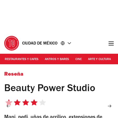
Ir
Ir
al
al
contenido
pie
de
página
CIUDAD DE MÉXICO
RESTAURANTES Y CAFES
ANTROS Y BARES
CINE
ARTE Y CULTURA
Foto: Alejandra Carbajal
Reseña
Beauty Power Studio
4
de
Mani, pedi, uñas de acrílico, extensiones de
5