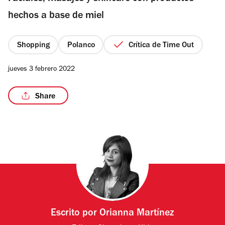
estrellas
hechos a base de miel
Shopping
Polanco
Crítica de Time Out
/5
jueves 3 febrero 2022
Share
Escrito por
Orianna Martínez