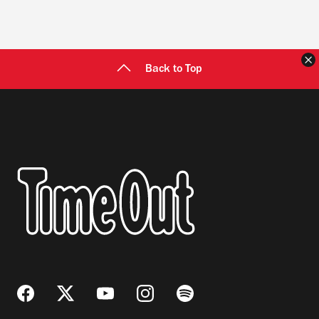
C
Back to Top