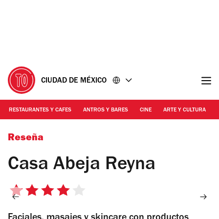
Ir
Ir
al
al
contenido
pie
de
página
CIUDAD DE MÉXICO
RESTAURANTES Y CAFES
ANTROS Y BARES
CINE
ARTE Y CULTURA
Foto: Cortesía Abeja Reyna
Reseña
Casa Abeja Reyna
4
de
Faciales, masajes y skincare con productos
5