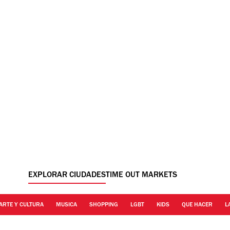
EXPLORAR CIUDADES
TIME OUT MARKETS
ARTE Y CULTURA
MUSICA
SHOPPING
LGBT
KIDS
QUE HACER
L