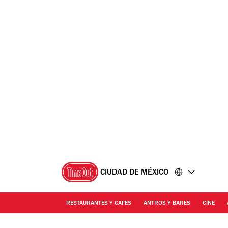
Ir
Ir
al
al
contenido
pie
de
página
CIUDAD DE MÉXICO
RESTAURANTES Y CAFES
ANTROS Y BARES
CINE