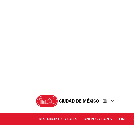
Ir
Ir
al
al
contenido
pie
de
página
CIUDAD DE MÉXICO
RESTAURANTES Y CAFES
ANTROS Y BARES
CINE