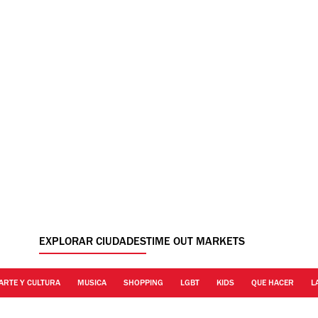
EXPLORAR CIUDADES
TIME OUT MARKETS
ARTE Y CULTURA
MUSICA
SHOPPING
LGBT
KIDS
QUE HACER
L