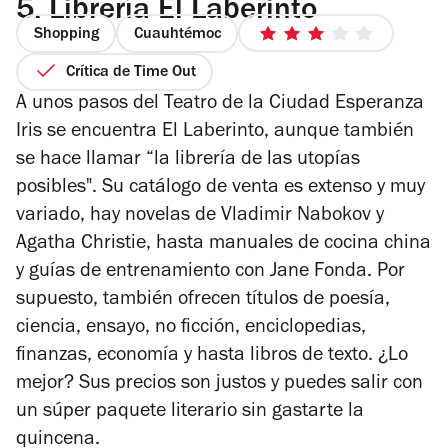
5.
Librería El Laberinto
Shopping
Cuauhtémoc
3
de
Crítica de Time Out
5
A unos pasos del Teatro de la Ciudad Esperanza
estrellas
Iris se encuentra El Laberinto, aunque también
se hace llamar “la librería de las utopías
posibles". Su catálogo de venta es extenso y muy
variado, hay novelas de Vladimir Nabokov y
Agatha Christie, hasta manuales de cocina china
y guías de entrenamiento con Jane Fonda. Por
supuesto, también ofrecen títulos de poesía,
ciencia, ensayo, no ficción, enciclopedias,
finanzas, economía y hasta libros de texto. ¿Lo
mejor? Sus precios son justos y puedes salir con
un súper paquete literario sin gastarte la
quincena.