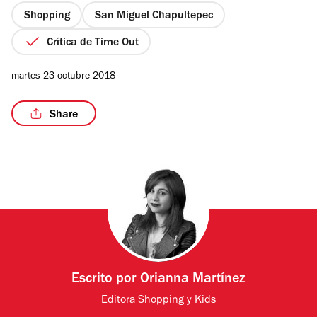
estrellas
Shopping
San Miguel Chapultepec
Crítica de Time Out
/15
martes 23 octubre 2018
Share
Escrito por
Orianna Martínez
Editora Shopping y Kids