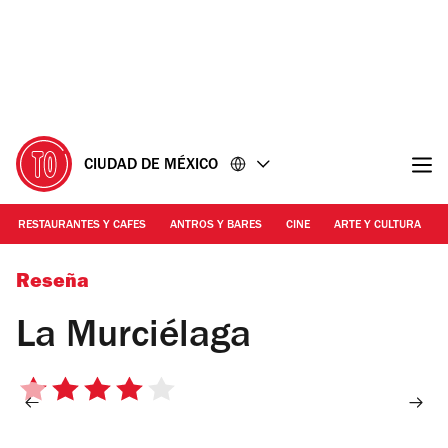
Ir
Ir
al
al
contenido
pie
de
página
CIUDAD DE MÉXICO
RESTAURANTES Y CAFES
ANTROS Y BARES
CINE
ARTE Y CULTURA
Foto: Alejandra Carbajal
Reseña
La Murciélaga
4
de
5