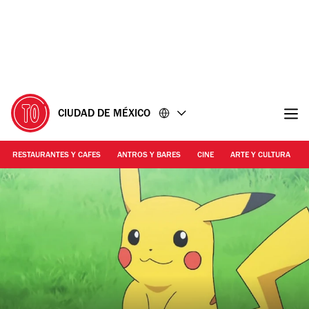
Ir
Ir
al
al
contenido
pie
de
página
CIUDAD DE MÉXICO
RESTAURANTES Y CAFES
ANTROS Y BARES
CINE
ARTE Y CULTURA