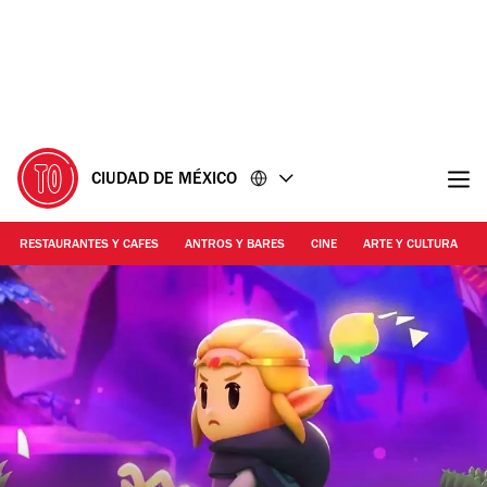
Ir
Ir
al
al
contenido
pie
de
página
CIUDAD DE MÉXICO
RESTAURANTES Y CAFES
ANTROS Y BARES
CINE
ARTE Y CULTURA