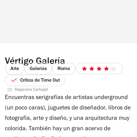
Vértigo Galería
Arte
Galerías
Roma
4
de
Crítica de Time Out
5
Alejandra Carbajal
estrellas
Encuentras serigrafías de artistas underground
(un poco caras), juguetes de diseñador, libros de
fotografía, arte y diseño, y una arquitectura muy
colorida. También hay un gran acervo de