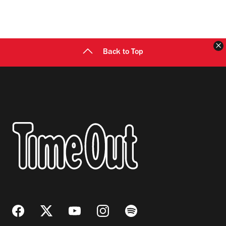
C
Back to Top