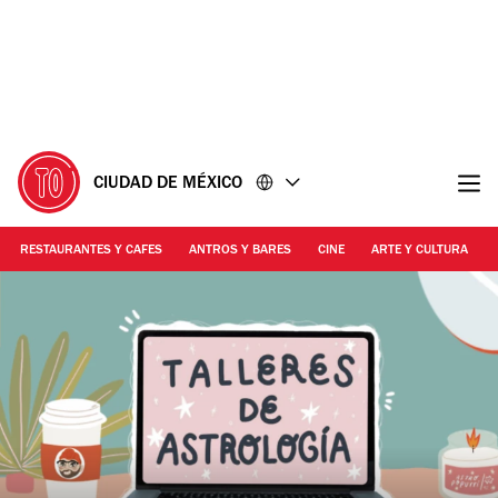
Ir
Ir
al
al
contenido
pie
de
página
CIUDAD DE MÉXICO
RESTAURANTES Y CAFES
ANTROS Y BARES
CINE
ARTE Y CULTURA