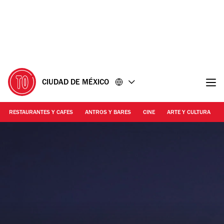
Ir
Ir
al
al
contenido
pie
de
página
CIUDAD DE MÉXICO
RESTAURANTES Y CAFES
ANTROS Y BARES
CINE
ARTE Y CULTURA