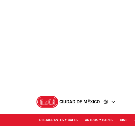
Ir
Ir
al
al
contenido
pie
de
página
CIUDAD DE MÉXICO
RESTAURANTES Y CAFES
ANTROS Y BARES
CINE