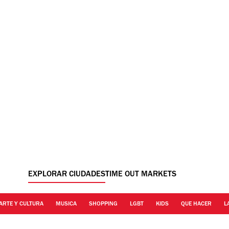
EXPLORAR CIUDADES
TIME OUT MARKETS
ARTE Y CULTURA
MUSICA
SHOPPING
LGBT
KIDS
QUE HACER
L