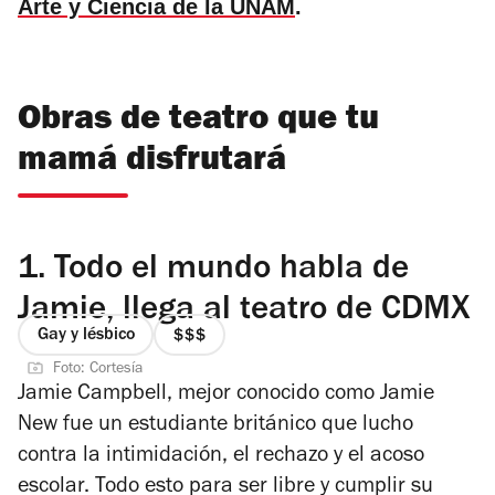
Arte y Ciencia de la UNAM
.
Obras de teatro que tu
mamá disfrutará
1.
Todo el mundo habla de
Jamie, llega al teatro de CDMX
Gay y lésbico
precio
Foto: Cortesía
3
Jamie Campbell, mejor conocido como Jamie
de
New fue un estudiante británico que lucho
4
contra la intimidación, el rechazo y el acoso
escolar. Todo esto para ser libre y cumplir su