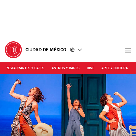
Ir
Ir
al
al
contenido
pie
de
página
CIUDAD DE MÉXICO
RESTAURANTES Y CAFES
ANTROS Y BARES
CINE
ARTE Y CULTURA