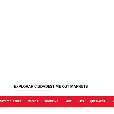
EXPLORAR CIUDADES
TIME OUT MARKETS
ARTE Y CULTURA
MUSICA
SHOPPING
LGBT
KIDS
QUE HACER
L