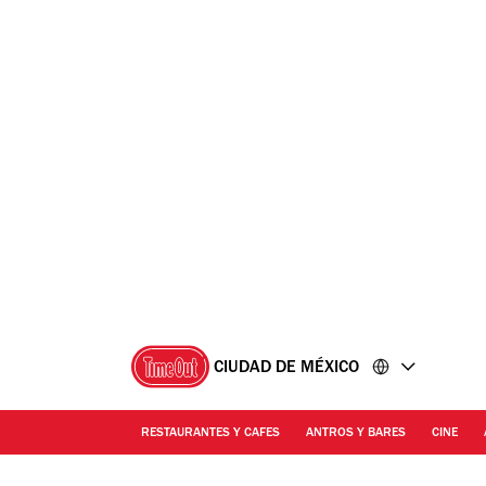
Ir
Ir
al
al
contenido
pie
de
página
CIUDAD DE MÉXICO
RESTAURANTES Y CAFES
ANTROS Y BARES
CINE