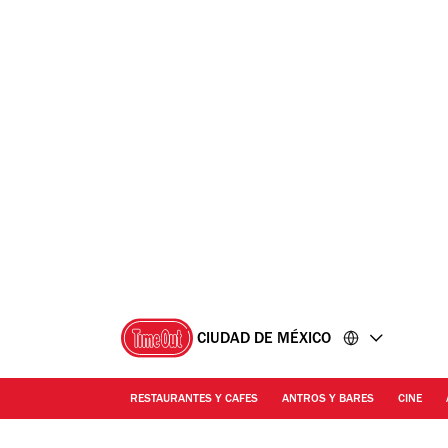
Ir
Ir
al
al
contenido
pie
de
página
CIUDAD DE MÉXICO
RESTAURANTES Y CAFES
ANTROS Y BARES
CINE