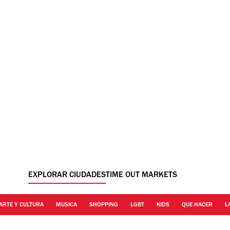
EXPLORAR CIUDADES
TIME OUT MARKETS
ARTE Y CULTURA
MUSICA
SHOPPING
LGBT
KIDS
QUE HACER
L