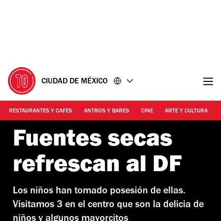
Ir
Ir
al
al
contenido
pie
de
página
CIUDAD DE MÉXICO
RESTAURANTES Y CAFES
ANTROS Y BARES
CINE
ARTE Y CULTURA
Fuentes secas
refrescan al DF
Los niños han tomado posesión de ellas.
Visitamos 3 en el centro que son la delicia de
niños y algunos mayorcitos