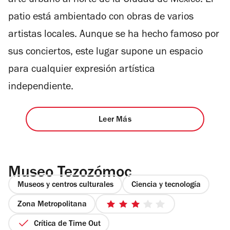
arte urbano al norte de la Ciudad de México. El
patio está ambientado con obras de varios
artistas locales. Aunque se ha hecho famoso por
sus conciertos, este lugar supone un espacio
para cualquier expresión artística
independiente.
Leer Más
Museo Tezozómoc
Museos y centros culturales
Ciencia y tecnología
Zona Metropolitana
3
de
Crítica de Time Out