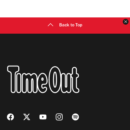
C
Back to Top