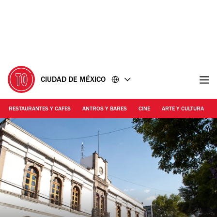
Ir
Ir
al
al
contenido
pie
de
página
CIUDAD DE MÉXICO
RESTAURANTES Y CAFES
ANTROS Y BARES
CINE
ARTE Y CULTURA