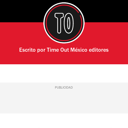
Escrito por
Time Out México editores
PUBLICIDAD