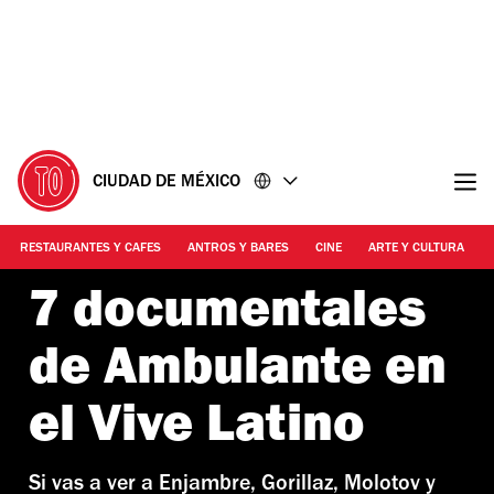
Ir
Ir
al
al
contenido
pie
de
página
CIUDAD DE MÉXICO
RESTAURANTES Y CAFES
ANTROS Y BARES
CINE
ARTE Y CULTURA
7 documentales
de Ambulante en
el Vive Latino
Si vas a ver a Enjambre, Gorillaz, Molotov y