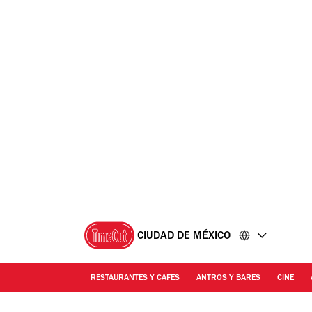
Ir
Ir
al
al
contenido
pie
de
página
CIUDAD DE MÉXICO
RESTAURANTES Y CAFES
ANTROS Y BARES
CINE