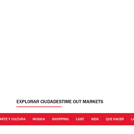
EXPLORAR CIUDADES
TIME OUT MARKETS
ARTE Y CULTURA
MUSICA
SHOPPING
LGBT
KIDS
QUE HACER
L