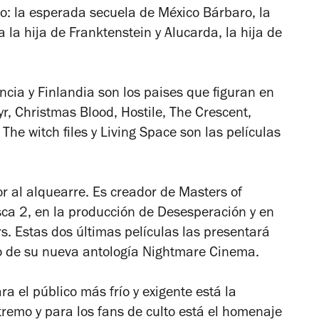
do: la esperada secuela de
México Bárbaro,
la
a la hija de Franktenstein
y
Alucarda, la hija de
cia y Finlandia son los paises que figuran en
r, Christmas Blood, Hostile, The Crescent,
 The witch files
y
Living Space
son las películas
or al alquearre. Es creador de
Masters of
ca 2
, en la producción de
Desesperación
y en
rs.
Estas dos últimas películas las presentará
no de su nueva antología
Nightmare Cinema.
ra el público más frío y exigente está la
emo y para los fans de culto está el homenaje