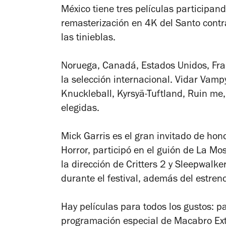
México tiene tres películas participan
remasterización en 4K del
Santo contr
las tinieblas.
Noruega, Canadá, Estados Unidos, Fran
la selección internacional.
Vidar Vampy
Knuckleball, Kyrsyä-Tuftland, Ruin me,
elegidas.
Mick Garris es el gran invitado de hon
Horror,
participó en el guión de
La Mos
la dirección de
Critters 2
y
Sleepwalke
durante el festival, además del estre
Hay películas para todos los gustos: pa
programación especial de Macabro Extr