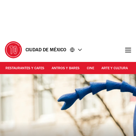
Ir
Ir
al
al
contenido
pie
de
página
CIUDAD DE MÉXICO
RESTAURANTES Y CAFES
ANTROS Y BARES
CINE
ARTE Y CULTURA