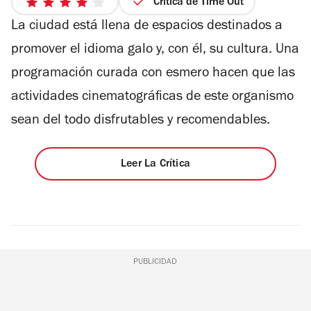
Crítica de Time Out
4
La ciudad está llena de espacios destinados a
de
5
promover el idioma galo y, con él, su cultura. Una
estrellas
programación curada con esmero hacen que las
actividades cinematográficas de este organismo
sean del todo disfrutables y recomendables.
Leer La Crítica
PUBLICIDAD