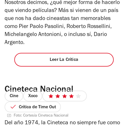
Nosotros decimos,
¿qué mejor forma de hacerlo
que viendo películas? Más si vienen de un país
que nos ha dado cineastas tan memorables
como Pier Paolo Pasolini, Roberto Rossellini,
Michelangelo Antonioni, o incluso sí, Dario
Argento.
Leer La Crítica
Cineteca Nacional
Cine
Xoco
4
de
Crítica de Time Out
5
Foto: Cortesía Cineteca Nacional
estrellas
Del año 1974, la Cineteca no siempre fue como