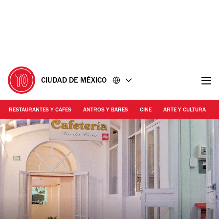
Ir
Ir
al
al
contenido
pie
de
página
CIUDAD DE MÉXICO
RESTAURANTES Y CAFES
ANTROS Y BARES
CINE
ARTE Y CULTURA