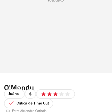
PUBLICIDAD
O'Mandu
Juárez
precio
3
1
de
Crítica de Time Out
de
5
Foto: Alejandra Carbajal