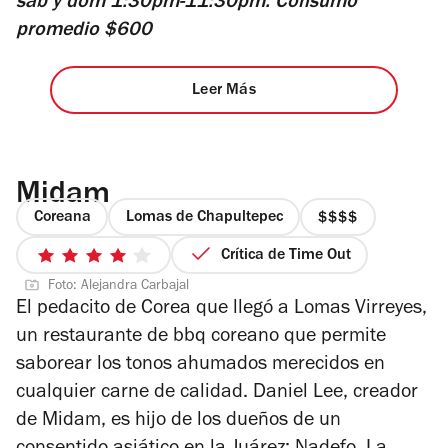
sáb y dom 1:30pm-11:30pm. Consumo
promedio $600
Leer Más
Midam
Coreana
Lomas de Chapultepec
precio
4
Crítica de Time Out
4
de
Foto: Alejandra Carbajal
de
4
El pedacito de Corea que llegó a Lomas Virreyes,
5
un restaurante de bbq coreano que permite
estrellas
saborear los tonos ahumados merecidos en
cualquier carne de calidad. Daniel Lee, creador
de Midam, es hijo de los dueños de un