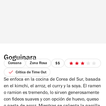
Goguinara
Coreana
Zona Rosa
precio
3
2
de
Crítica de Time Out
de
5
Se enfoca en la cocina de Corea del Sur, basada
4
estrellas
en el kimchi, el arroz, el curry y la soya. El ramen
o ramion es tremendo, lo sirven generosamente
con fideos suaves y con opción de huevo, queso