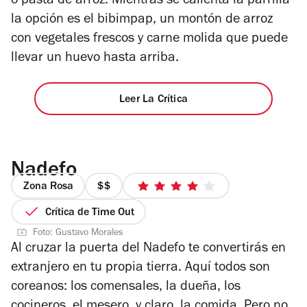
o pasta de arroz. Mientras se calienta la parrilla
la opción es el bibimpap, un montón de arroz
con vegetales frescos y carne molida que puede
llevar un huevo hasta arriba.
Leer La Crítica
Nadefo
Zona Rosa
precio
4
2
de
Crítica de Time Out
de
5
Foto: Gustavo Morales
4
estrellas
Al cruzar la puerta del Nadefo te convertirás en
extranjero en tu propia tierra. Aquí todos son
coreanos: los comensales, la dueña, los