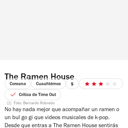
The Ramen House
Coreana
Cuauhtémoc
precio
3
1
de
Crítica de Time Out
de
5
Foto: Bernardo Robredo
4
estrellas
No hay nada mejor que acompañar un ramen o
un bul go gi que videos musicales de k-pop.
Desde que entras a The Ramen House sentirás