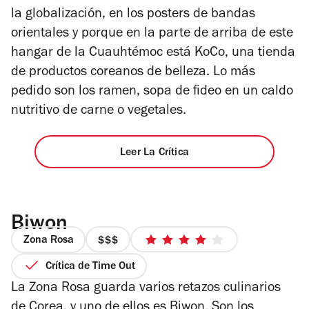
la globalización, en los posters de bandas
orientales y porque en la parte de arriba de este
hangar de la Cuauhtémoc está KoCo, una tienda
de productos coreanos de belleza. Lo más
pedido son los ramen, sopa de fideo en un caldo
nutritivo de carne o vegetales.
Leer La Crítica
Biwon
Zona Rosa
precio
4
3
de
Crítica de Time Out
de
5
La Zona Rosa guarda varios retazos culinarios
4
estrellas
de Corea, y uno de ellos es Biwon. Son los