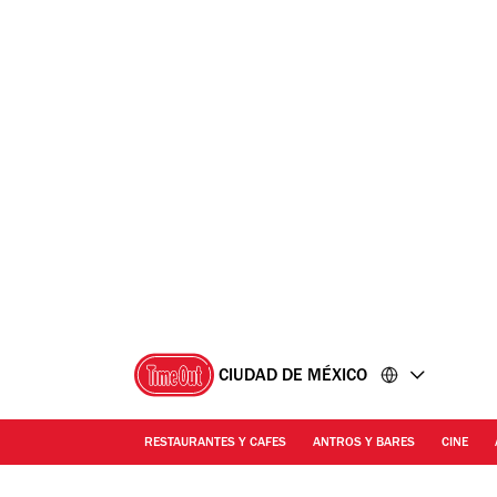
Ir
Ir
al
al
contenido
pie
de
página
CIUDAD DE MÉXICO
RESTAURANTES Y CAFES
ANTROS Y BARES
CINE