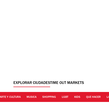
EXPLORAR CIUDADES
TIME OUT MARKETS
ARTE Y CULTURA
MUSICA
SHOPPING
LGBT
KIDS
QUE HACER
L