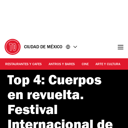
Ir
Ir
al
al
contenido
pie
de
página
CIUDAD DE MÉXICO
RESTAURANTES Y CAFES
ANTROS Y BARES
CINE
ARTE Y CULTURA
Top 4: Cuerpos
en revuelta.
Festival
Internacional de