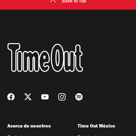
Back to Top
Acerca de nosotros
Time Out México