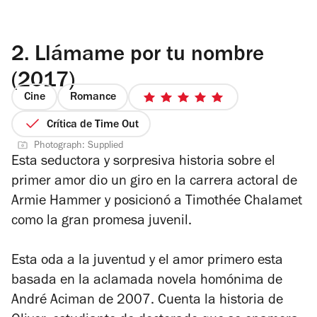
2.
Llámame por tu nombre
(2017)
Cine
Romance
5
de
Crítica de Time Out
5
Photograph: Supplied
estrellas
Esta seductora y sorpresiva historia sobre el
primer amor dio un giro en la carrera actoral de
Armie Hammer y posicionó a Timothée Chalamet
como la gran promesa juvenil.
Esta oda a la juventud y el amor primero esta
basada en
la aclamada novela homónima de
André Aciman de 2007. C
uenta
la historia de