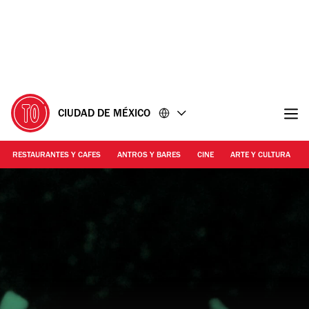
Ir
Ir
al
al
contenido
pie
de
página
CIUDAD DE MÉXICO
RESTAURANTES Y CAFES
ANTROS Y BARES
CINE
ARTE Y CULTURA