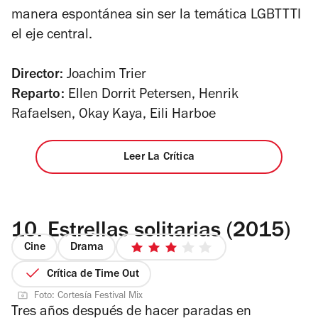
manera espontánea sin ser la temática LGBTTTI
el eje central.
Director:
Joachim Trier
Reparto:
Ellen Dorrit Petersen,
Henrik
Rafaelsen,
Okay Kaya,
Eili Harboe
Leer La Crítica
10.
Estrellas solitarias (2015)
Cine
Drama
3
de
Crítica de Time Out
5
Foto: Cortesía Festival Mix
estrellas
Tres años después de hacer paradas en