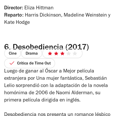
Director:
Eliza Hittman
Reparto:
Harris Dickinson, Madeline Weinstein y
Kate Hodge
6.
Desobediencia (2017)
Cine
Drama
3
de
Crítica de Time Out
5
Luego de ganar al Óscar a Mejor película
estrellas
extranjera por
Una mujer fantástica
, Sebastián
Lelio sorprendió con la adaptación de la novela
homónima de 2006 de Naomi Alderman, su
primera película dirigida en inglés.
Desobediencia
nos presenta un romance lésbico