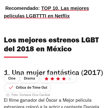
Recomendado:
TOP 10. Las mejores
películas LGBTTTI en Netflix
Los mejores estrenos LGBT
del 2018 en México
1.
Una mujer fantástica (2017)
Cine
Drama
4
de
Crítica de Time Out
5
Foto: Cortesía Cine Caníbal
estrellas
El filme ganador del Óscar a Mejor película
extranjera colocó a la actriz y cantante Daniela