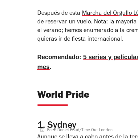
Después de esta
Marcha del Orgullo 
de reservar un vuelo. Nota: la mayorí
el verano; hemos enumerado a la crem
quieras ir de fiesta internacional.
Recomendado:
5 series y películ
mes
.
World Pride
1.
Sydney
Foto: Daniel Boud/Time Out London
Aunque se lleva a cabo antes de la t