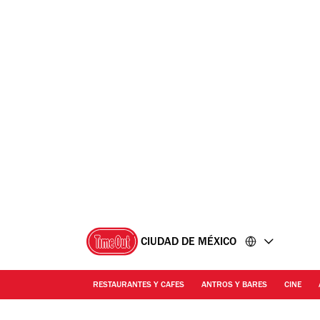
Ir
Ir
al
al
contenido
pie
de
página
CIUDAD DE MÉXICO
RESTAURANTES Y CAFES
ANTROS Y BARES
CINE