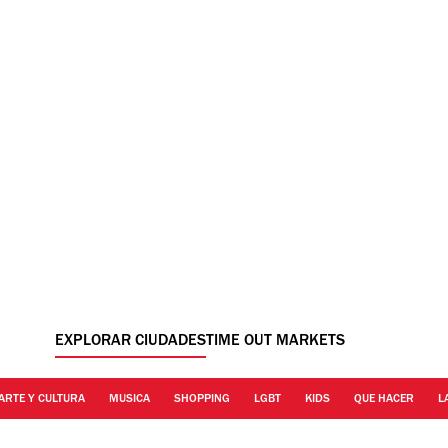
EXPLORAR CIUDADES
TIME OUT MARKETS
ARTE Y CULTURA
MUSICA
SHOPPING
LGBT
KIDS
QUE HACER
L