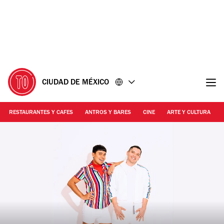
Ir
Ir
al
al
contenido
pie
de
página
CIUDAD DE MÉXICO
RESTAURANTES Y CAFES
ANTROS Y BARES
CINE
ARTE Y CULTURA