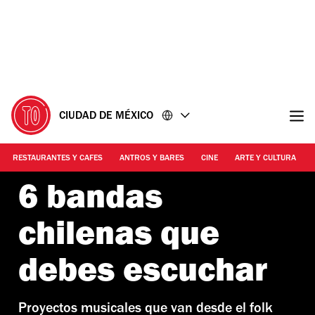
Ir
Ir
al
al
contenido
pie
de
página
CIUDAD DE MÉXICO
RESTAURANTES Y CAFES
ANTROS Y BARES
CINE
ARTE Y CULTURA
6 bandas
chilenas que
debes escuchar
Proyectos musicales que van desde el folk