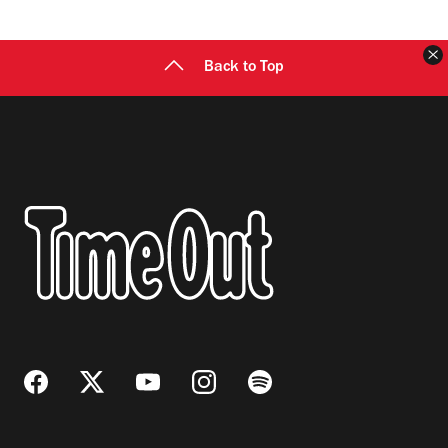
C
Back to Top