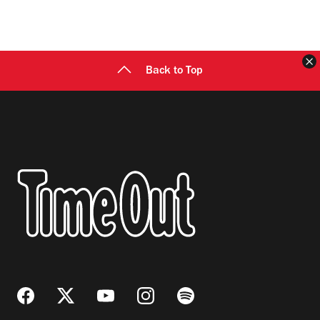
C
Back to Top