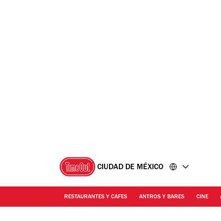
Ir
Ir
al
al
contenido
pie
de
página
CIUDAD DE MÉXICO
RESTAURANTES Y CAFES
ANTROS Y BARES
CINE