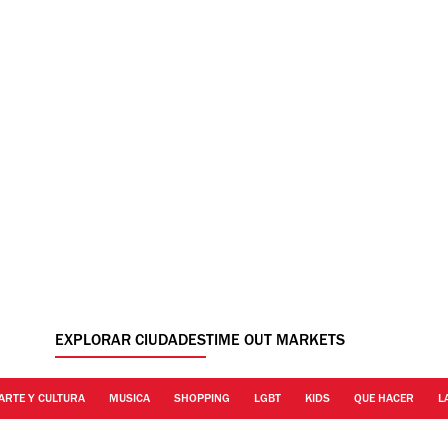
EXPLORAR CIUDADES
TIME OUT MARKETS
ARTE Y CULTURA
MUSICA
SHOPPING
LGBT
KIDS
QUE HACER
L