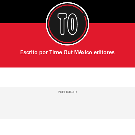
Escrito por
Time Out México editores
PUBLICIDAD