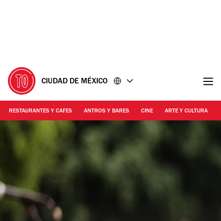
Ir
Ir
al
al
contenido
pie
de
página
CIUDAD DE MÉXICO
RESTAURANTES Y CAFES
ANTROS Y BARES
CINE
ARTE Y CULTURA