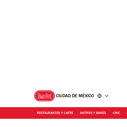
Ir
Ir
al
al
contenido
pie
de
página
CIUDAD DE MÉXICO
RESTAURANTES Y CAFES
ANTROS Y BARES
CINE