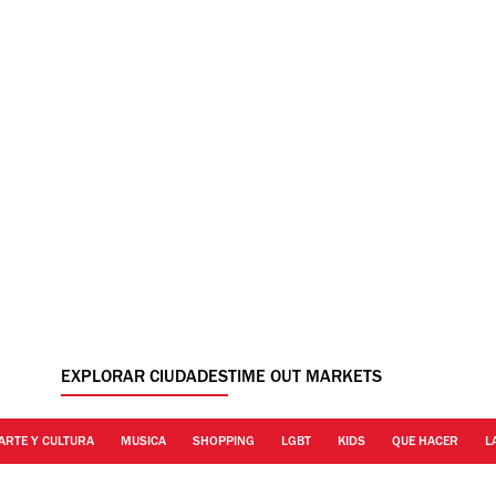
EXPLORAR CIUDADES
TIME OUT MARKETS
ARTE Y CULTURA
MUSICA
SHOPPING
LGBT
KIDS
QUE HACER
L